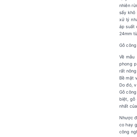
nhiên rừ
sấy khô 
xử lý nh
áp suất
24mm tù
Gỗ công 
Về mẫu 
phong ph
rất nông
Bề mặt v
Do đó, v
Gỗ công 
biệt, gỗ
nhất của
Nhược đi
co hay g
công ng