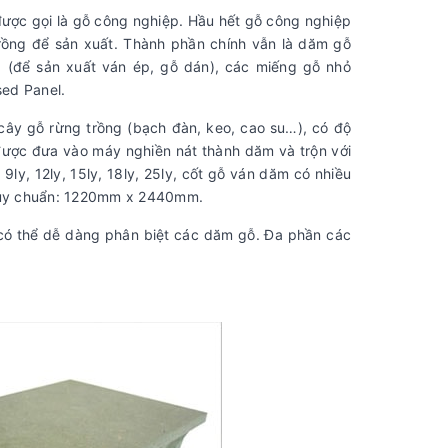
được gọi là gỗ công nghiệp. Hầu hết gỗ công nghiệp
trồng để sản xuất. Thành phần chính vẫn là dăm gỗ
g (để sản xuất ván ép, gỗ dán), các miếng gỗ nhỏ
sed Panel.
 cây gỗ rừng trồng (bạch đàn, keo, cao su…), có độ
 được đưa vào máy nghiền nát thành dăm và trộn với
y, 12ly, 15ly, 18ly, 25ly, cốt gỗ ván dăm có nhiều
o quy chuẩn: 1220mm x 2440mm.
có thể dễ dàng phân biệt các dăm gỗ. Đa phần các