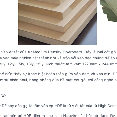
hữ viết tắt của từ Medium Density Fiberboard. Đây là loại cốt g
 vào máy nghiền nát thành bột và trộn với keo đặc chủng để ép 
, 9ly, 12ly, 15ly, 18ly, 25ly. Kích thước tấm ván: 1220mm x 2440mm
hể nhìn thấy sự khác biệt hoàn toàn giữa ván dăm và ván mịn. Đ
c sự nhẵn nhụi, bằng phẳng của bề mặt cốt gỗ. Với công nghệ ph
HDF
:
DF hay còn gọi là tấm ván ép HDF là từ viết tắt của từ High Dens
h tạo nên gỗ HDF diễn ra như sau: Nguyên liệu bột gỗ được lấy 