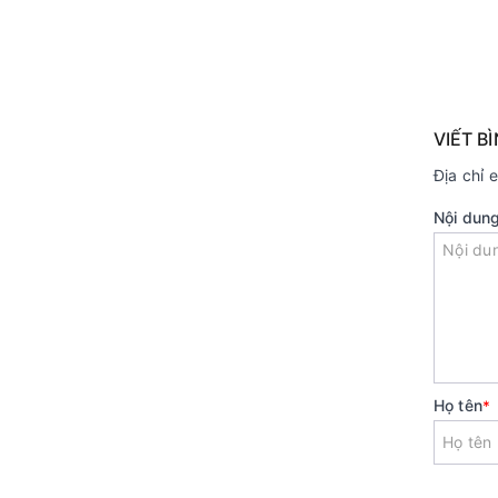
VIẾT B
Địa chỉ 
Nội dun
Họ tên
*