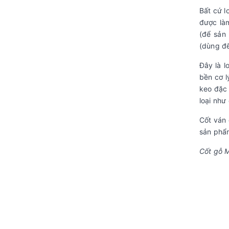
Bất cứ l
được làm
(để sản
(dùng để
Đây là l
bền cơ l
keo đặc 
loại như
Cốt ván
sản phẩm
Cốt gỗ 