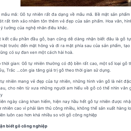
 mẫu mã: Gỗ tự nhiên rất đa dạng về mẫu mã. Bề mặt sản phẩm
t rất tinh xảo nhằm tôn thêm vẻ đẹp của sản phẩm. Hoa văn, hìn
 ý tưởng của nghệ nhân điêu khắc.
 kết cấu phần đầu gỗ, bạn cũng dễ dàng nhận biết đâu là gỗ tự 
mặt trước đến mặt hông và đi ra mặt phía sau của sản phẩm, tạo 
ũng có sự đan xen một cách hài hoà.
 thời gian: Gỗ tự nhiên thường có độ bền rất cao, một số loại g
ụ, Trắc …còn gia tăng giá trị gỗ theo thời gian sử dụng.
tự nhiên mang vẻ đẹp của tự nhiên, những hình vân gỗ là nét đặc 
au, cho nên từ xưa những người am hiểu về gỗ có thể nhìn vân g
ậy
iên ngày càng khan hiếm, hiện nay hầu hết gỗ tự nhiên được nhập
ự nhiên cao vì phải làm thủ công nhiều, không thể sản xuất hàng 
iên luôn cao hơn khá nhiều so với gỗ công nghiệp
ận biết gỗ công nghiệp