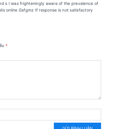
and s I was frighteningly aware of the prevalence of
lis online Gsfgmz If response is not satisfactory
dấu
*
GỬI BÌNH LUẬN