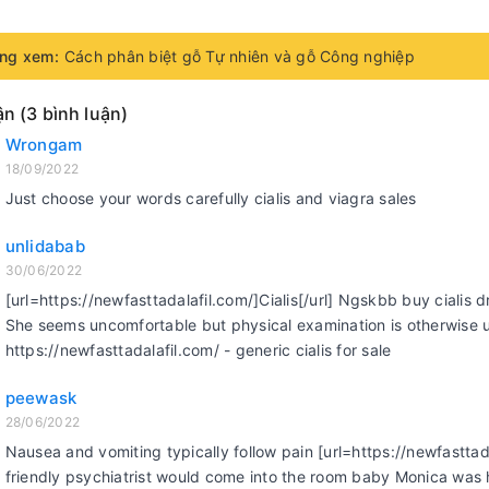
ng xem:
Cách phân biệt gỗ Tự nhiên và gỗ Công nghiệp
ận (3 bình luận)
Wrongam
18/09/2022
Just choose your words carefully cialis and viagra sales
unlidabab
30/06/2022
[url=https://newfasttadalafil.com/]Cialis[/url] Ngskbb buy ciali
She seems uncomfortable but physical examination is otherwise
https://newfasttadalafil.com/ - generic cialis for sale
peewask
28/06/2022
Nausea and vomiting typically follow pain [url=https://newfasttada
friendly psychiatrist would come into the room baby Monica was 