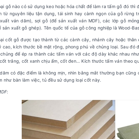
oại gỗ nào có sử dụng keo hoặc hóa chất để làm ra tấm gỗ đó thì 
 từ nguyên liệu tận dụng, tái sinh hay cành ngọn của gỗ rừng 
 xuất ván dăm), sợi gỗ (để sản xuất ván MDF), các lớp gỗ mỏn
 sản xuất gỗ ghép). Tên quốc tế của gỗ công nghiệp là Wood-Ba
oại cốt gỗ được tạo thành từ các cành cây, nhánh cây hoặc thân
ý cao, kích thước bề mặt rộng, phong phú về chủng loại. Sau đó
chủng để ép ra thành các tấm ván với các độ dày khác nhau như 9l
 cốt trắng, cốt xanh chịu ẩm, cốt đen… Kích thước tấm ván the
 dăm có đặc điểm là không mịn, nhìn bằng mắt thường bạn cũng 
 như bàn làm việc, tủ đều sử dụng loại cốt này.
MDF
: