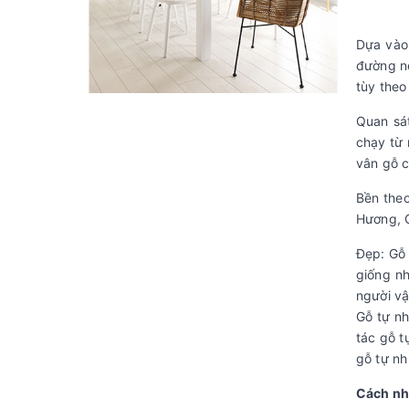
Dựa vào
đường né
tùy theo
Quan sát
chạy từ 
vân gỗ c
Bền theo
Hương, G
Đẹp: Gỗ 
giống nh
người v
Gỗ tự nh
tác gỗ t
gỗ tự nh
Cách nh