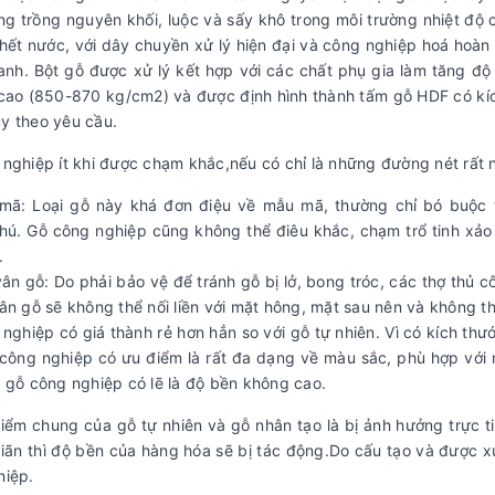
ng trồng nguyên khối, luộc và sấy khô trong môi trường nhiệt độ
hết nước, với dây chuyền xử lý hiện đại và công nghiệp hoá hoàn
anh. Bột gỗ được xử lý kết hợp với các chất phụ gia làm tăng đ
 cao (850-870 kg/cm2) và được định hình thành tấm gỗ HDF có 
y theo yêu cầu.
nghiệp ít khi được chạm khắc,nếu có chỉ là những đường nét rất 
mã: Loại gỗ này khá đơn điệu về mẫu mã, thường chỉ bó buộc t
ú. Gỗ công nghiệp cũng không thể điêu khắc, chạm trổ tinh xảo 
.
ân gỗ: Do phải bảo vệ để tránh gỗ bị lở, bong tróc, các thợ thủ c
ân gỗ sẽ không thể nối liền với mặt hông, mặt sau nên và không t
nghiệp có giá thành rẻ hơn hẳn so với gỗ tự nhiên. Vì có kích thư
 công nghiệp có ưu điểm là rất đa dạng về màu sắc, phù hợp với rấ
 gỗ công nghiệp có lẽ là độ bền không cao.
ểm chung của gỗ tự nhiên và gỗ nhân tạo là bị ảnh hưởng trực tiếp
iãn thì độ bền của hàng hóa sẽ bị tác động.Do cấu tạo và được xử
hiệp.