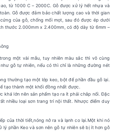
 cao, từ 1000 C – 2000C. Gỗ được xử lý hết nhựa và
 toàn. Gỗ được đảm bảo chất lượng cao và thời gian
ộ cứng của gỗ, chống mối mọt, sau đó được ép dưới
kích thước 2.000mm x 2.400mm, có độ dày từ 6mm –
nông
rong một vài mẫu, tuy nhiên màu sắc thì vô cùng
như gỗ tự nhiên, nếu có thì chỉ là những đường nét
ông thường tạo một lớp keo, bột để phần đầu gỗ lại.
hể tạo thành một khối đồng nhất được.
ớc khá lớn nên sản phẩm tạo ra ít phải chắp nối. Đặc
t nhiều loại sơn trang trí nội thất. Nhược điểm duy
 của thời tiết,nóng nở ra và lạnh co lại.Một khi nó
 lý phần Keo và sơn nên gỗ tự nhiên sẽ bị ít hơn gỗ