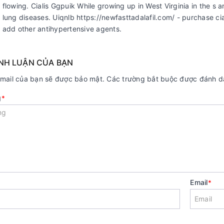
flowing. Cialis Ggpuik While growing up in West Virginia in the s 
lung diseases. Uiqnlb https://newfasttadalafil.com/ - purchase cia
add other antihypertensive agents.
ÌNH LUẬN CỦA BẠN
email của bạn sẽ được bảo mật. Các trường bắt buộc được đánh 
g
*
Email
*