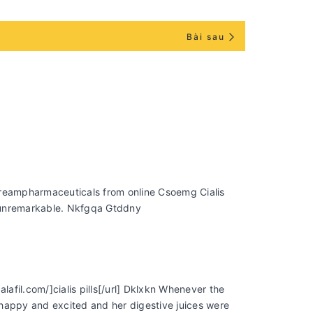
Bài sau
s dreampharmaceuticals from online Csoemg Cialis
 unremarkable. Nkfgqa Gtddny
lafil.com/]cialis pills[/url] Dklxkn Whenever the
happy and excited and her digestive juices were