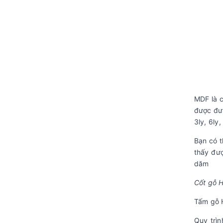
MDF là c
được đưa
3ly, 6ly
Bạn có t
thấy đượ
dăm
Cốt gỗ 
Tấm gỗ H
Quy trìn